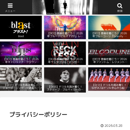
BOBuilding（ボビる）：マーチング部の顧問室
メニュー
検索
【DCI】原曲を聴こう！ 2026
【DCI】原曲を聴こう！ 2026
blast
年ブルーデビルズ『ZEI』レパ
年ブルーコーツ『Gravity &
ートリー！
Grace』レパートリー！
【DCI】原曲を聴こう！ 2026
【DCI】原曲を聴こう！ 2026
【DCI】原曲を聴こう！ 2026
年キャロライナ・クラウン
年サンタクララ・バンガード
年ファントム・レジメント
『The Doors of Perception』
『With Reckless Abandon』
『Bloodline』レパートリー！
レパートリー！
レパートリー！
【Drill】ドリルを読み解く！
【Drill】ドリルを読み解く！
【Drill】ドリルを読み解く！
ジョージ・ジンガリが語るドリ
なぜDCIはドリル中心から総合
スティーブ・ブルベイカーの数
ルデザインの本質とは？
演出へと変わったのか？
学的で音楽的なドリル
プライバシーポリシー
2026.03.28