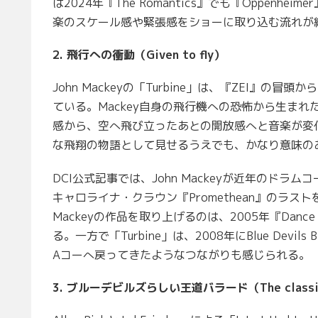
は2024年『The Romantics』でも『Oppenheime
楽のスケール感や緊張感をショーに取り込む流れが
2. 飛行への衝動（Given to fly）
John Mackeyの「Turbine」は、『ZEI
ている。Mackey自身の飛行機への恐怖から生ま
感から、空へ飛び立ったあとの開放感へと音楽が変
な飛翔の物語として見せるうえでも、かなり意味の
DCI公式記事では、John Mackeyが近年のド
キャロライナ・クラウン『Promethean』のラストを
Mackeyの作品を取り上げるのは、2005年『Dance Derb
る。一方で「Turbine」は、2008年にBlue Dev
Aコーへ戻ってきたようなつながりも感じられる。
3. ブルーデビルズらしい王道バラード（The classic Bl