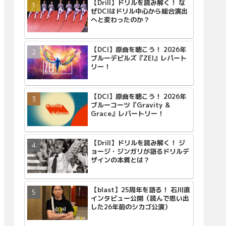
【Drill】ドリルを読み解く！ な
ぜDCIはドリル中心から総合演出
へと変わったのか？
【DCI】原曲を聴こう！ 2026年
ブルーデビルズ『ZEI』レパート
リー！
【DCI】原曲を聴こう！ 2026年
ブルーコーツ『Gravity &
Grace』レパートリー！
【Drill】ドリルを読み解く！ ジ
ョージ・ジンガリが語るドリルデ
ザインの本質とは？
【blast】25周年を語る！ 石川直
インタビュー公開（読んで思い出
した26年前のシカゴ公演）