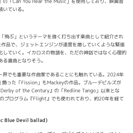
r』の「Can You Hear the Music」を使用しており、映画音
続いている。
』の冒頭から「飛ぶ」というテーマを強く打ち出す楽曲として紹介され
れた作品で、ジェットエンジンが速度を増していくような緊張
化していく。イカロスの物語を、ただの神話ではなく心理的
ある選曲となりそう。
ラムコー界でも重要な作曲家であることにも触れている。2024年
飾った「Fission」もMackeyの作品。ブルーデビルズが
y of the Century』の「Redline Tango」以来とな
ils Bのプログラム『Flight』でも使われており、約20年を経て
ue Devil ballad）