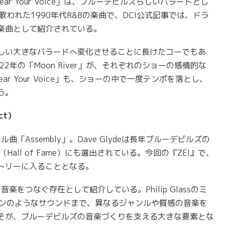
ad to Hear Your Voice」は、ブルーデビルズらしいバラードとし
て歌われた1990年代R&Bの楽曲で、DCI公式記事では、ドラ
楽曲として紹介されている。
しい大きなバラードへ変化させることに長けたコーでもあ
2022年の「Moon River」が、それぞれのショーの感情的な
Hear Your Voice」も、ショーの中で一度テンポを落とし、
う。
ct）
曲「Assembly」。Dave Glydeは長年ブルーデビルズの
all of Fame）にも選出されている。今回の『ZEI』で、
ートリーに入ることとなる。
楽をつなぐ存在として紹介している。Philip Glassのミ
エンジンのようなサウンドまで、異なるジャンルや質感の音楽を
そが、ブルーデビルズの音楽づくりを支える大きな要素とな