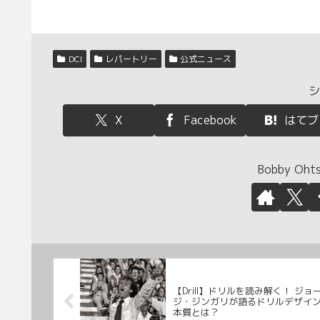
DCI
レパートリー
公式ニュース
シ
X
Facebook
はてブ
Bobby O
【Drill】ドリルを読み解く！ ジョ
ジ・ジンガリが語るドリルデザイ
本質とは？