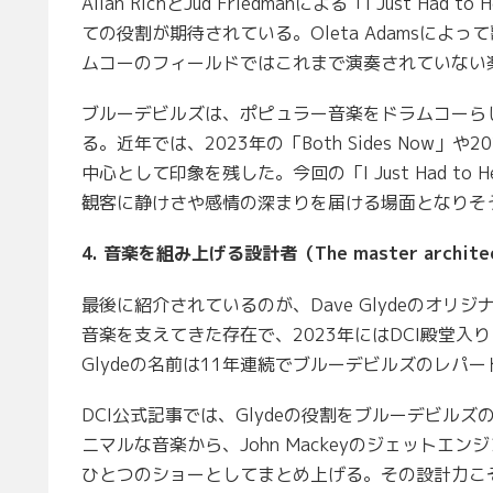
Allan RichとJud Friedmanによる「I Just H
ての役割が期待されている。Oleta Adamsによっ
ムコーのフィールドではこれまで演奏されていない
ブルーデビルズは、ポピュラー音楽をドラムコーら
る。近年では、2023年の「Both Sides Now」や
中心として印象を残した。今回の「I Just Had to 
観客に静けさや感情の深まりを届ける場面となりそ
4. 音楽を組み上げる設計者（The master archite
最後に紹介されているのが、Dave Glydeのオリジナル
音楽を支えてきた存在で、2023年にはDCI殿堂入り（H
Glydeの名前は11年連続でブルーデビルズのレパ
DCI公式記事では、Glydeの役割をブルーデビルズの音
ニマルな音楽から、John Mackeyのジェット
ひとつのショーとしてまとめ上げる。その設計力こ