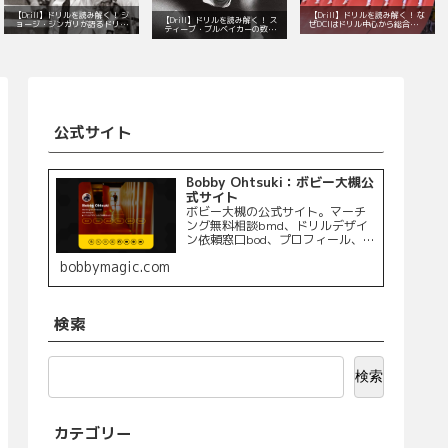
【Drill】ドリルを読み解く！ ジ
【Drill】ドリルを読み解く！ な
【Drill】ドリルを読み解く！ ス
ョージ・ジンガリが語るドリル
ぜDCIはドリル中心から総合演出
ティーブ・ブルベイカーの数学
デザインの本質とは？
へと変わったのか？
的で音楽的なドリル
公式サイト
Bobby Ohtsuki：ボビー大槻公
式サイト
ボビー大槻の公式サイト。マーチ
ング無料相談bmd、ドリルデザイ
ン依頼窓口bod、プロフィール、制
作実績、BOBuilding（ボビる）へ
bobbymagic.com
のリンクを掲載しています。
検索
検索
カテゴリー