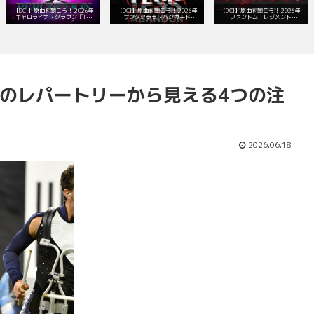
【DCI】原曲を聴こう！ 2026年
【DCI】原曲を聴こう！ 2026年
【DCI】原曲を聴こう！ 2026年
キャロライナ・クラウン『The
サンタクララ・バンガード
ファントム・レジメント
Doors of Perception』レパート
『With Reckless Abandon』レパ
『Bloodline』レパートリー！
リー！
ートリー！
ルズのレパートリーから見える4つの注
2026.06.18