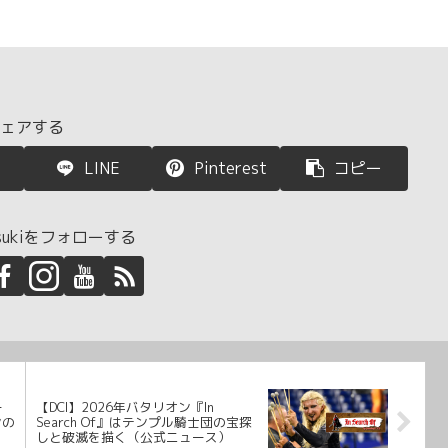
ェアする
LINE
Pinterest
コピー
htsukiをフォローする
ー
【DCI】2026年バタリオン『In
ンの
Search Of』はテンプル騎士団の宝探
しと破滅を描く（公式ニュース）