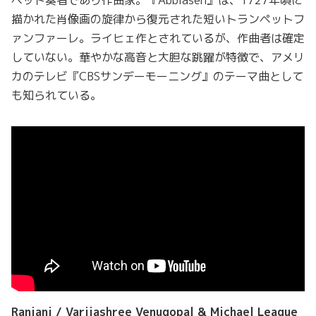
描かれた肖像画の旋律から復元された短いトランペットフ
ァンファーレ。ライヒェ作とされているが、作曲者は確定
していない。華やかな高音と大胆な跳躍が特徴で、アメリ
カのテレビ『CBSサンデーモーニング』のテーマ曲として
も知られている。
Ranjani / Varijashree Venugopal & Michael League