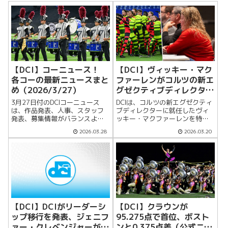
【DCI】コーニュース！
【DCI】ヴィッキー・マク
各コーの最新ニュースまと
ファーレンがコルツの新エ
め（2026/3/27）
グゼクティブディレクター
に（公式ニュース）
3月27日付のDCIコーニュース
DCIは、コルツの新エグゼクティ
は、作品発表、人事、スタッフ
ブディレクターに就任したヴィ
発表、募集情報がバランスよく
ッキー・マクファーレンを特
並ぶ回になった。受けたい人に
集。地元デュビュークで幼い頃
2026.03.28
2026.03.20
も、各コーの今の動きを追いた
からドラムコーに親しみ、コル
い人にも見どころが多い。セブ
ツでは25年にわたってさまざま
ンス・レジメントは、2026作品
な役職を経験してきた人物で、
「In Spring」を発表した。作...
今回の就任によりコルツ・ユー
ス・オーガニ...
【DCI】DCIがリーダーシ
【DCI】クラウンが
ップ移行を発表、ジェニフ
95.275点で首位、ボスト
ァー・クレベンジャーが暫
ンと0.375点差（公式ニュ