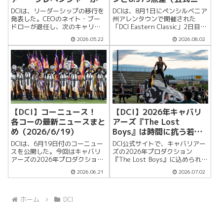
定CEOに（公式ニュー
ース）
DCIは、リーダーシップの移行を
DCIは、8月1日にペンシルベニア
ス）
発表した。CEOのネイト・ブー
州アレンタウンで開催された
ドローが退任し、次のキャリア
「DCI Eastern Classic」2日目の
へ進むこととなり、DCIのCFOで
大会結果を伝えた。キャロライ
2026.05.22
2026.08.02
あるジェニファー・クレベンジ
ナ・クラウンが95.275点で首位
ャーが暫定CEOに任命された。
を獲得し、2位ボストン・クルセ
ブードローは、DCIの50年以上の
イダーズとの差はわずか0.375点
歴史で4人目のCEOとし...
とな...
【DCI】コーニュース！
【DCI】2026年キャバリ
各コーの最新ニュースまと
アーズ『The Lost
め（2026/6/19）
Boys』は時間に抗う若者
たちの物語（公式ニュー
DCIは、6月19日付のコーニュー
DCI公式サイトで、キャバリアー
ス）
スを公開した。今回はキャバリ
ズの2026年プロダクション
アーズの2026年プロダクション
『The Lost Boys』に込められた
発表、ファントム・レジメント
物語と、楽章ごとの展開が紹介
2026.06.21
2026.07.02
の春季トレーニング映像、スピ
された。ピーター・パンに登場
リット・オブ・アトランタの創
する、成長することを拒むロス
立50周年企画など、シーズン開
ト・ボーイズを出発点に、若者
幕へ向けた各コーの動きが並ん
たちが仲間と共に今を生き、...
ホーム
DCI
でい...