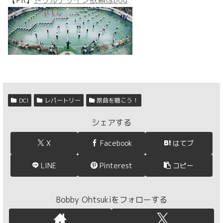
【PR】
ドリルデザイン依頼はbod
DCI
レパートリー
原曲を聴こう！
シェアする
X
Facebook
はてブ
LINE
Pinterest
コピー
Bobby Ohtsukiをフォローする