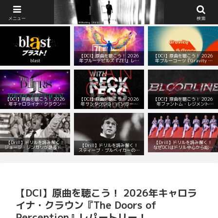
BOBuilding（ボビる）：マーチング部の顧問室
メニュー
検索
【DCI】原曲を聴こう！ 2026
【DCI】原曲を聴こう！ 2026
blast
年ブルーデビルズ『ZEI』レパ
年ブルーコーツ『Gravity &
ートリー！
Grace』レパートリー！
【DCI】原曲を聴こう！ 2026
【DCI】原曲を聴こう！ 2026
【DCI】原曲を聴こう！ 2026
年キャロライナ・クラウン
年サンタクララ・バンガード
年ファントム・レジメント
『The Doors of Perception』
『With Reckless Abandon』
『Bloodline』レパートリー！
レパートリー！
レパートリー！
【Drill】ドリルを読み解く！
【Drill】ドリルを読み解く！
【Drill】ドリルを読み解く！
ジョージ・ジンガリが語るドリ
なぜDCIはドリル中心から総合
スティーブ・ブルベイカーの数
ルデザインの本質とは？
演出へと変わったのか？
学的で音楽的なドリル
【DCI】原曲を聴こう！ 2026年キャロラ
イナ・クラウン『The Doors of
Perception』レパートリー！