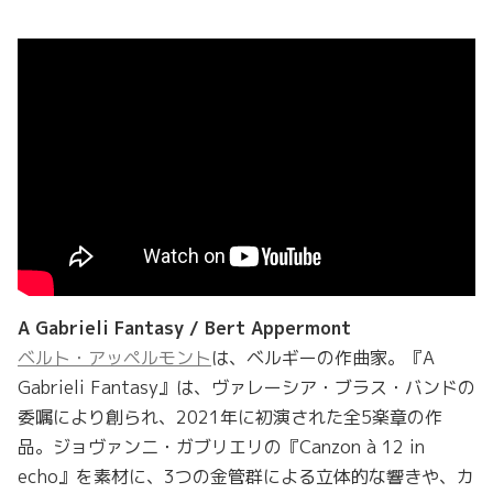
A Gabrieli Fantasy / Bert Appermont
ベルト・アッペルモント
は、ベルギーの作曲家。『A
Gabrieli Fantasy』は、ヴァレーシア・ブラス・バンドの
委嘱により創られ、2021年に初演された全5楽章の作
品。ジョヴァンニ・ガブリエリの『Canzon à 12 in
echo』を素材に、3つの金管群による立体的な響きや、カ