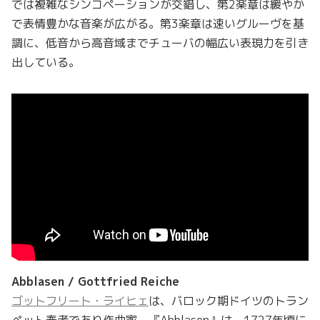
では複雑なシンコペーションが交錯し、第2楽章は緩やか
で表情豊かな音楽が広がる。第3楽章は速いグルーヴを基
調に、低音から高音域までチューバの幅広い表現力を引き
出している。
Abblasen / Gottfried Reiche
ゴットフリート・ライヒェ
は、バロック期ドイツのトラン
ペット奏者であり作曲家。『Abblasen』は、1727年頃に