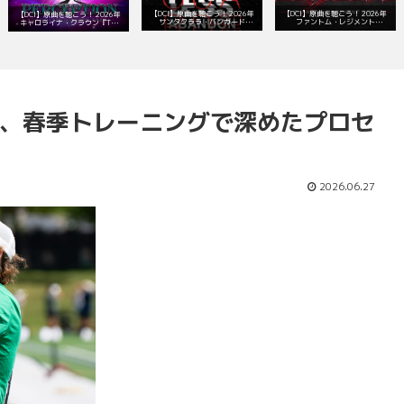
【DCI】原曲を聴こう！ 2026年
【DCI】原曲を聴こう！ 2026年
【DCI】原曲を聴こう！ 2026年
サンタクララ・バンガード
ファントム・レジメント
キャロライナ・クラウン『The
『With Reckless Abandon』レパ
『Bloodline』レパートリー！
Doors of Perception』レパート
ートリー！
リー！
ーズ、春季トレーニングで深めたプロセ
2026.06.27