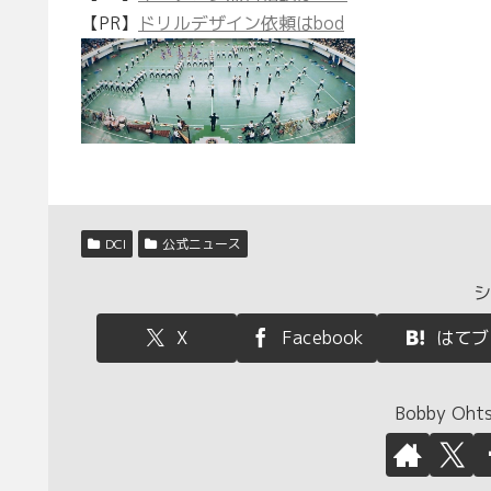
【PR】
ドリルデザイン依頼はbod
DCI
公式ニュース
シ
X
Facebook
はてブ
Bobby O