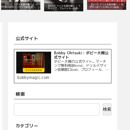
【Drill】ドリルを読み解く！ ジ
【Drill】ドリルを読み解く！ な
【Drill】ドリルを読み解く！ ス
ョージ・ジンガリが語るドリル
ぜDCIはドリル中心から総合演出
ティーブ・ブルベイカーの数学
デザインの本質とは？
へと変わったのか？
的で音楽的なドリル
公式サイト
Bobby Ohtsuki：ボビー大槻公
式サイト
ボビー大槻の公式サイト。マーチ
ング無料相談bmd、ドリルデザイ
ン依頼窓口bod、プロフィール、制
作実績、BOBuilding（ボビる）へ
bobbymagic.com
のリンクを掲載しています。
検索
検索
カテゴリー