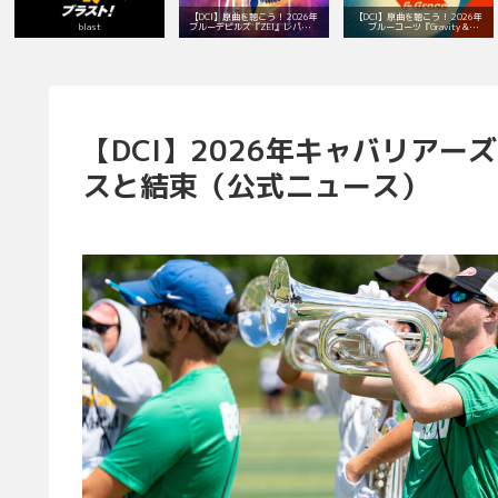
【DCI】原曲を聴こう！ 2026年
【DCI】原曲を聴こう！ 2026年
blast
ブルーデビルズ『ZEI』レパート
ブルーコーツ『Gravity &
リー！
Grace』レパートリー！
【DCI】2026年キャバリア
スと結束（公式ニュース）