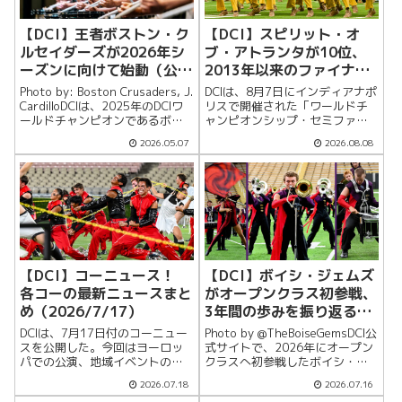
【DCI】王者ボストン・ク
【DCI】スピリット・オ
ルセイダーズが2026年シ
ブ・アトランタが10位、
ーズンに向けて始動（公式
2013年以来のファイナル
ニュース）
進出（公式ニュース）
Photo by: Boston Crusaders, J.
DCIは、8月7日にインディアナポ
CardilloDCIは、2025年のDCIワ
リスで開催された「ワールドチ
ールドチャンピオンであるボス
ャンピオンシップ・セミファイ
トン・クルセイダーズが、2026
ナル」で、スピリット・オブ・
2026.05.07
2026.08.08
年シーズンに向けて本格的に動
アトランタが10位に入り、2013
き出していることを紹介した。
年以来となるファイナル進出を
ボストン・クルセ...
決めたと伝えた。スピリットは7
月18日のサウスウェスタン選
手...
【DCI】コーニュース！
【DCI】ボイシ・ジェムズ
各コーの最新ニュースまと
がオープンクラス初参戦、
め（2026/7/17）
3年間の歩みを振り返る
（公式ニュース）
DCIは、7月17日付のコーニュー
Photo by @TheBoiseGemsDCI公
スを公開した。今回はヨーロッ
式サイトで、2026年にオープン
パでの公演、地域イベントの振
クラスへ初参戦したボイシ・ジ
り返り、ショーを支える専門家
ェムズの成長と、初シーズンの
2026.07.18
2026.07.16
との取り組みなど、各コーの最
取り組みが紹介された。2023年