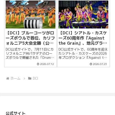
新ニュースを紹介する。ブルー
1月、最初のリハーサルキャンプ
デビルズ・インターナショナル
に集まった約20人の団体は、わ
は、オランダのケルクラーデで
ずか3年...
開催された...
【DCI】ブルーコーツがロ
【DCI】シアトル・カスケ
ーズボウルで首位、カリフ
ーズ60周年作『Against
ォルニア5大会全勝（公式
the Grain』、地元グラン
ニュース）
ジを描く（公式ニュース）
DCI公式サイトで、7月11日にカ
DCI公式サイトで、60周年を迎え
リフォルニア州パサデナのロー
たシアトル・カスケーズの2026
ズボウルで開催された「Drum
年プロダクション『Against the
Corps at the Rose Bowl」の結
Grain』が紹介された。地元シア
2026.07.12
2026.07.23
果が紹介された。ワールドクラ
トルを代表するグランジを題材
スではブルーコーツが87.575点
に、若者の自己表現や反体制的
で首位となり、2009年以来のカ
な姿勢、既成の期待に逆らう中
リ...
で見つかる美し...
ホーム
DCI
公式サイト