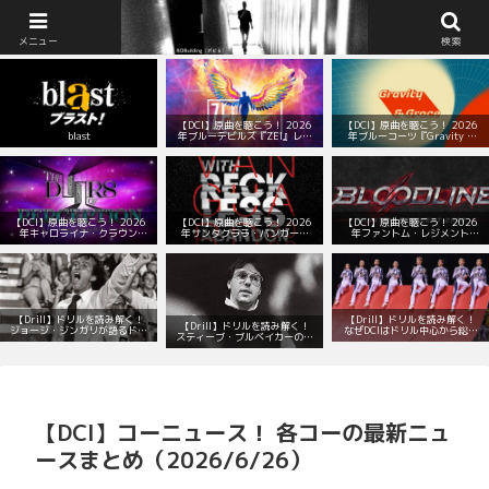
BOBuilding（ボビる）：マーチング部の顧問室
メニュー
検索
【DCI】原曲を聴こう！ 2026
【DCI】原曲を聴こう！ 2026
blast
年ブルーデビルズ『ZEI』レパ
年ブルーコーツ『Gravity &
ートリー！
Grace』レパートリー！
【DCI】原曲を聴こう！ 2026
【DCI】原曲を聴こう！ 2026
【DCI】原曲を聴こう！ 2026
年キャロライナ・クラウン
年サンタクララ・バンガード
年ファントム・レジメント
『The Doors of Perception』
『With Reckless Abandon』
『Bloodline』レパートリー！
レパートリー！
レパートリー！
【Drill】ドリルを読み解く！
【Drill】ドリルを読み解く！
【Drill】ドリルを読み解く！
ジョージ・ジンガリが語るドリ
なぜDCIはドリル中心から総合
スティーブ・ブルベイカーの数
ルデザインの本質とは？
演出へと変わったのか？
学的で音楽的なドリル
【DCI】コーニュース！ 各コーの最新ニュ
ースまとめ（2026/6/26）