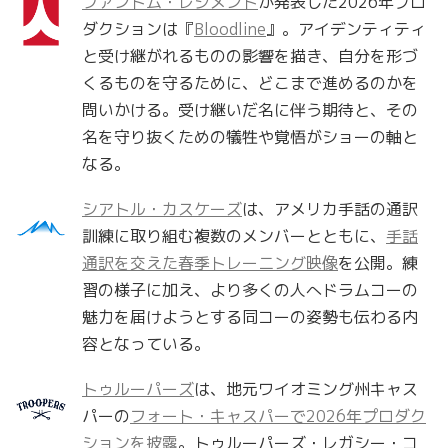
ファントム・レジメント
が発表した2026年プロ
ダクションは『
Bloodline
』。アイデンティティ
と受け継がれるものの影響を描き、自分を形づ
くるものを守るために、どこまで進めるのかを
問いかける。受け継いだ名に伴う期待と、その
名を守り抜くための犠牲や覚悟がショーの軸と
なる。
シアトル・カスケーズ
は、アメリカ手話の通訳
訓練に取り組む複数のメンバーとともに、
手話
通訳を交えた春季トレーニング映像
を公開。練
習の様子に加え、より多くの人へドラムコーの
魅力を届けようとする同コーの姿勢も伝わる内
容となっている。
トゥルーパーズ
は、地元ワイオミング州キャス
パーの
フォート・キャスパーで2026年プロダク
ションを披露
。トゥルーパーズ・レガシー・コ