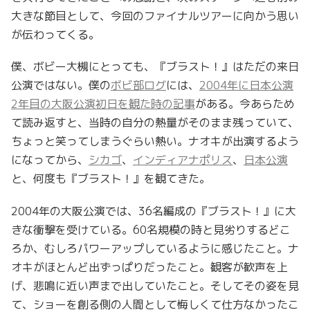
大きな節目として、今回のファイナルツアーに向かう思い
が伝わってくる。
僕、ボビー大槻にとっても、『ブラスト！』はただの来日
公演ではない。僕の
ボビ部ログ
には、
2004年に日本公演
2年目の大阪公演初日を観た時の記事
がある。今あらため
て読み返すと、当時の自分の熱量がそのまま残っていて、
ちょっと笑ってしまうぐらい熱い。ナオキが出演するよう
になってから、
シカゴ
、
インディアナポリス
、
日本公演
と、何度も『ブラスト！』を観てきた。
2004年の大阪公演では、36名編成の『ブラスト！』に大
きな衝撃を受けている。60名規模の時と見劣りするどこ
ろか、むしろパワーアップしているように感じたこと。ナ
オキがほとんど出ずっぱりだったこと。観客が歓声を上
げ、悲鳴に近い声まで出していたこと。そしてその姿を見
て、ショーを創る側の人間として悔しくて仕方なかったこ