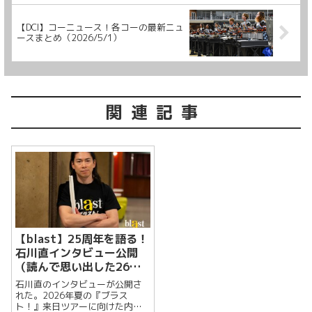
【DCI】コーニュース！各コーの最新ニュ
ースまとめ（2026/5/1）
関連記事
【blast】25周年を語る！
石川直インタビュー公開
（読んで思い出した26年
前のシカゴ公演）
石川直のインタビューが公開さ
れた。2026年夏の『ブラス
ト！』来日ツアーに向けた内容