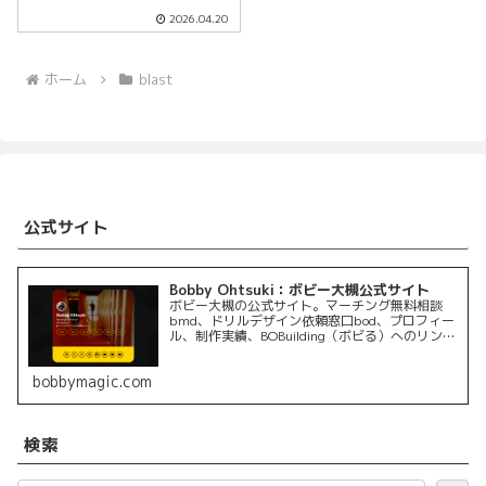
で、ブロードウェイ進出25周年
2026.04.20
の節目や、この夏の見どころに
ついて語っている。2000年に日
本人初の『ブラスト！』入団を
果たし、ブロードウェイの舞台
ホーム
blast
にも立った...
公式サイト
Bobby Ohtsuki：ボビー大槻公式サイト
ボビー大槻の公式サイト。マーチング無料相談
bmd、ドリルデザイン依頼窓口bod、プロフィー
ル、制作実績、BOBuilding（ボビる）へのリンク
を掲載しています。
bobbymagic.com
検索