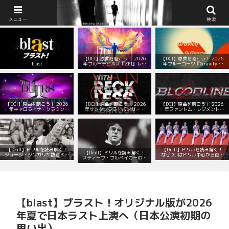
BOBuilding（ボビる）：マーチング部の顧問室
メニュー
検索
【DCI】原曲を聴こう！ 2026
【DCI】原曲を聴こう！ 2026
blast
年ブルーデビルズ『ZEI』レパ
年ブルーコーツ『Gravity &
ートリー！
Grace』レパートリー！
【DCI】原曲を聴こう！ 2026
【DCI】原曲を聴こう！ 2026
【DCI】原曲を聴こう！ 2026
年キャロライナ・クラウン
年サンタクララ・バンガード
年ファントム・レジメント
『The Doors of Perception』
『With Reckless Abandon』
『Bloodline』レパートリー！
レパートリー！
レパートリー！
【Drill】ドリルを読み解く！
【Drill】ドリルを読み解く！
【Drill】ドリルを読み解く！
ジョージ・ジンガリが語るドリ
なぜDCIはドリル中心から総合
スティーブ・ブルベイカーの数
ルデザインの本質とは？
演出へと変わったのか？
学的で音楽的なドリル
【blast】ブラスト！オリジナル版が2026
年夏で日本ラスト上演へ（日本公演初期の
思い出）