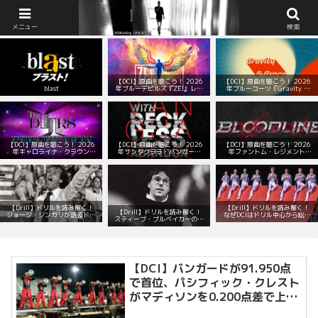
BOBuilding（ボビる）：マーチング部の顧問室
メニュー
検索
【DCI】原曲を聴こう！ 2026
【DCI】原曲を聴こう！ 2026
blast
年ブルーデビルズ『ZEI』レパ
年ブルーコーツ『Gravity &
ートリー！
Grace』レパートリー！
【DCI】原曲を聴こう！ 2026
【DCI】原曲を聴こう！ 2026
【DCI】原曲を聴こう！ 2026
年キャロライナ・クラウン
年サンタクララ・バンガード
年ファントム・レジメント
『The Doors of Perception』
『With Reckless Abandon』
『Bloodline』レパートリー！
レパートリー！
レパートリー！
【Drill】ドリルを読み解く！
【Drill】ドリルを読み解く！
【Drill】ドリルを読み解く！
ジョージ・ジンガリが語るドリ
なぜDCIはドリル中心から総合
スティーブ・ブルベイカーの数
ルデザインの本質とは？
演出へと変わったのか？
学的で音楽的なドリル
【DCI】バンガードが91.950点
で首位、パシフィック・クレスト
がマディソンを0.200点差で上回
る（公式ニュース）