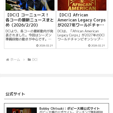
【DCI】コーニュース！
【DCI】African
各コーの最新ニュースまと
American Legacy Corps
め（2026/2/20）
が2027年ワールドチャン
ピオンシップ出場を目指す
DCIより、各コーの最新動向が発
DCIは、「African American
（公式ニュース）
表されました。今回はシーズン
Legacy Corps」が2027年のDCI
準備段階の動きが中心です。ブ
ワールドチャンピオンシップ出
ルーデビルズBは2026シーズン
場を目標に活動を進めているこ
2026.02.21
2026.02.21
向けのビデオオーディションを
とを発表した。このプロジェク
実施。詳しい案内がFB投稿でも
トは、ドラムコーの歴史の中で
出ており、若手育成ラインの本
活躍してきたアフリカ系アメリ
格始動が感じられます。ブルー
カ人の功...
ホーム
DCI
コーツ...
公式サイト
Bobby Ohtsuki：ボビー大槻公式サイト
ボビー大槻の公式サイト。マーチング無料相談