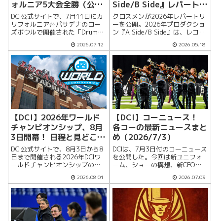
ォルニア5大会全勝（公式
Side/B Side』レパートリ
ニュース）
ー！
DCI公式サイトで、7月11日にカ
クロスメンが2026年レパートリ
リフォルニア州パサデナのロー
ーを公開。2026年プロダクショ
ズボウルで開催された「Drum
ン『A Side/B Side』は、レコー
Corps at the Rose Bowl」の結
ドやカセットのA面B面を思わせ
2026.07.12
2026.05.18
果が紹介された。ワールドクラ
るタイトルで、並んだ楽曲から
スではブルーコーツが87.575点
も音楽の表と裏、雰囲気の切り
で首位となり、2009年以来のカ
替わり、時代やジャンルを行き
リ...
来するようなイメージ...
【DCI】2026年ワールド
【DCI】コーニュース！
チャンピオンシップ、8月
各コーの最新ニュースまと
3日開幕！ 日程と見どころ
め（2026/7/3）
（公式ニュース）
DCI公式サイトで、8月3日から8
DCIは、7月3日付のコーニュース
日まで開催される2026年DCIワ
を公開した。今回は新ユニフォ
ールドチャンピオンシップのデ
ーム、ショーの構想、新CEO就
イ・バイ・デイ・ガイドが公開
任、ツアー情報など、2026年シ
2026.08.01
2026.07.03
された。大会ウィークには46の
ーズンが本格的に動き始めた各
ドラム＆ビューグル・コーが出
コーの話題を紹介する。アカデ
場し、オープンクラス、ワール
ミーは、2026年プロダクション
ドクラス、オールエイジクラス
『In the Center...
の...