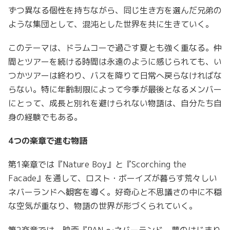
ずつ異なる個性を持ちながら、同じ生き方を選んだ兄弟の
ような集団として、混沌とした世界を共に生きていく。
このテーマは、ドラムコーで過ごす夏とも強く重なる。仲
間とツアーを続ける時間は永遠のように感じられても、い
つかツアーは終わり、バスを降りて日常へ戻らなければな
らない。特に年齢制限によって今季が最後となるメンバー
にとって、成長と別れを避けられない物語は、自分たち自
身の経験でもある。
4つの楽章で進む物語
第1楽章では『Nature Boy』と『Scorching the
Facade』を通して、ロスト・ボーイズが暮らす荒々しい
ネバーランドへ観客を導く。好奇心と不思議さの中に不穏
な空気が重なり、物語の世界が形づくられていく。
第2楽章では、映画『PAN ～ネバーランド、夢のはじまり