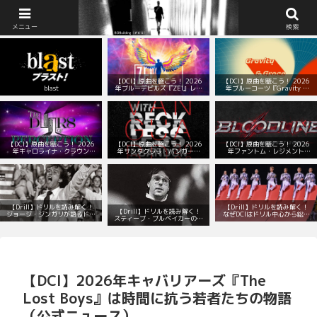
BOBuilding（ボビる）：マーチング部の顧問室
メニュー
検索
【DCI】原曲を聴こう！ 2026
【DCI】原曲を聴こう！ 2026
blast
年ブルーデビルズ『ZEI』レパ
年ブルーコーツ『Gravity &
ートリー！
Grace』レパートリー！
【DCI】原曲を聴こう！ 2026
【DCI】原曲を聴こう！ 2026
【DCI】原曲を聴こう！ 2026
年キャロライナ・クラウン
年サンタクララ・バンガード
年ファントム・レジメント
『The Doors of Perception』
『With Reckless Abandon』
『Bloodline』レパートリー！
レパートリー！
レパートリー！
【Drill】ドリルを読み解く！
【Drill】ドリルを読み解く！
【Drill】ドリルを読み解く！
ジョージ・ジンガリが語るドリ
なぜDCIはドリル中心から総合
スティーブ・ブルベイカーの数
ルデザインの本質とは？
演出へと変わったのか？
学的で音楽的なドリル
【DCI】2026年キャバリアーズ『The
Lost Boys』は時間に抗う若者たちの物語
（公式ニュース）